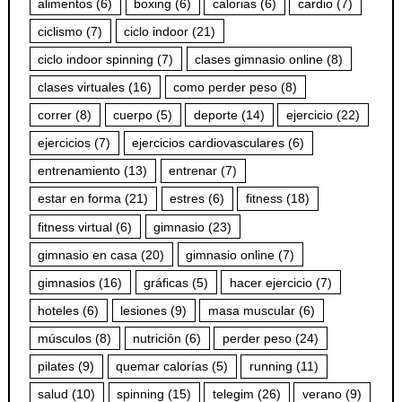
alimentos
(6)
boxing
(6)
calorias
(6)
cardio
(7)
ciclismo
(7)
ciclo indoor
(21)
ciclo indoor spinning
(7)
clases gimnasio online
(8)
clases virtuales
(16)
como perder peso
(8)
correr
(8)
cuerpo
(5)
deporte
(14)
ejercicio
(22)
ejercicios
(7)
ejercicios cardiovasculares
(6)
entrenamiento
(13)
entrenar
(7)
estar en forma
(21)
estres
(6)
fitness
(18)
fitness virtual
(6)
gimnasio
(23)
gimnasio en casa
(20)
gimnasio online
(7)
gimnasios
(16)
gráficas
(5)
hacer ejercicio
(7)
hoteles
(6)
lesiones
(9)
masa muscular
(6)
músculos
(8)
nutrición
(6)
perder peso
(24)
pilates
(9)
quemar calorías
(5)
running
(11)
salud
(10)
spinning
(15)
telegim
(26)
verano
(9)