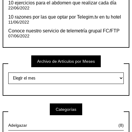
10 ejercicios para el abdomen que realizar cada día
22/06/2022
10 razones por las que optar por Telegim.tv en tu hotel
11/06/2022
Conoce nuestro servicio de telemetría grupal FC/FTP
07/06/2022
Archivo de Artículos por Meses
Archivo
de
Artículos
por
Meses
Categorías
Adelgazar
(8)