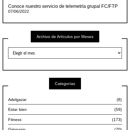
Conoce nuestro servicio de telemetría grupal FC/FTP
07/06/2022
Archivo de Artículos por Meses
Archivo
de
Artículos
por
Meses
Categorías
Adelgazar
(8)
Estar bien
(59)
Fitness
(173)
Gimnasio
(70)