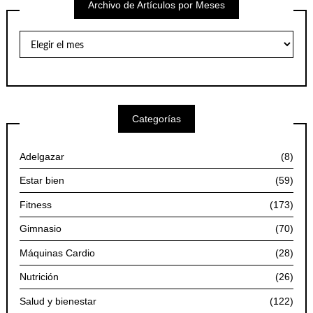
Archivo de Artículos por Meses
Archivo
de
Artículos
por
Meses
Categorías
Adelgazar
(8)
Estar bien
(59)
Fitness
(173)
Gimnasio
(70)
Máquinas Cardio
(28)
Nutrición
(26)
Salud y bienestar
(122)