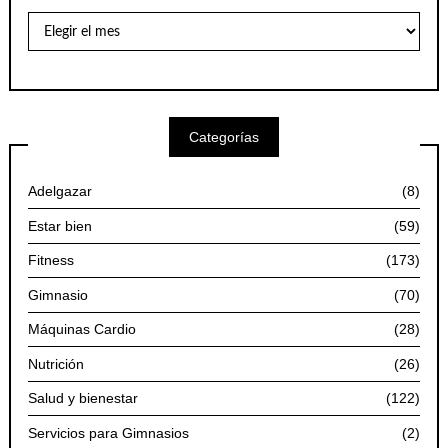
Archivo
de
Artículos
por
Meses
Categorías
Adelgazar
(8)
Estar bien
(59)
Fitness
(173)
Gimnasio
(70)
Máquinas Cardio
(28)
Nutrición
(26)
Salud y bienestar
(122)
Servicios para Gimnasios
(2)