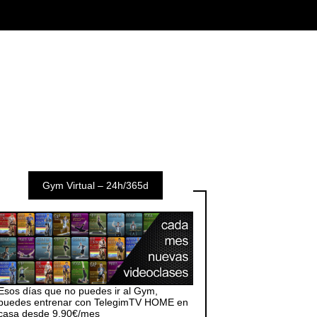
Gym Virtual – 24h/365d
Esos días que no puedes ir al Gym,
puedes entrenar con TelegimTV HOME en
casa desde 9,90€/mes