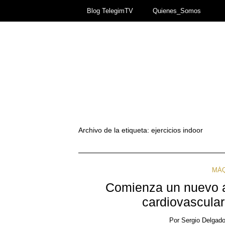
Blog TelegimTV
Quienes_Somos
Archivo de la etiqueta:
ejercicios indoor
MÁQ
Comienza un nuevo a
cardiovascular
Por
Sergio Delgad