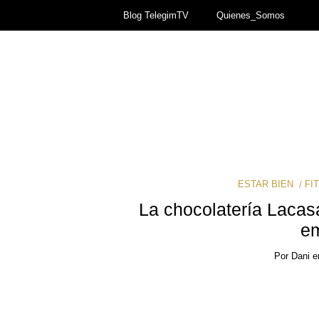
Blog TelegimTV
Quienes_Somos
ESTAR BIEN
FI
La chocolatería Lacas
e
Por
Dani
e