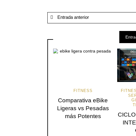
Entrada anterior
Entra
FITNESS
FITNE
SE
Comparativa eBike
G
T
Ligeras vs Pesadas
CICLO
más Potentes
INT