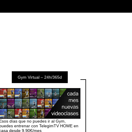
Gym Virtual – 24h/365d
Esos días que no puedes ir al Gym,
puedes entrenar con TelegimTV HOME en
casa desde 9,90€/mes