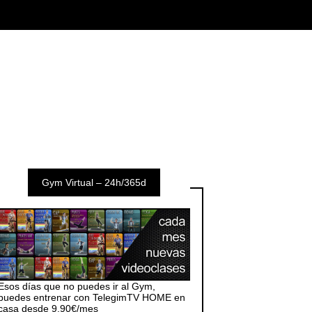
Gym Virtual – 24h/365d
Esos días que no puedes ir al Gym,
puedes entrenar con TelegimTV HOME en
casa desde 9,90€/mes