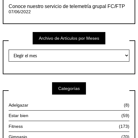
Conoce nuestro servicio de telemetría grupal FC/FTP
07/06/2022
Archivo de Artículos por Meses
Archivo
de
Artículos
por
Meses
Categorías
Adelgazar
(8)
Estar bien
(59)
Fitness
(173)
Gimnasio
(70)