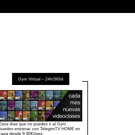
Gym Virtual – 24h/365d
Esos días que no puedes ir al Gym,
puedes entrenar con TelegimTV HOME en
casa desde 9,90€/mes