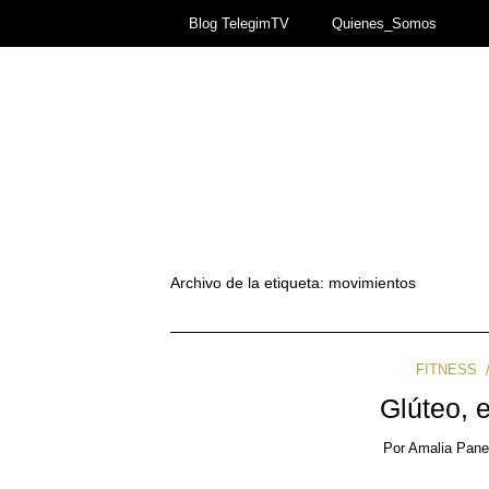
Blog TelegimTV
Quienes_Somos
Archivo de la etiqueta:
movimientos
FITNESS
Glúteo, e
Por
Amalia Pan