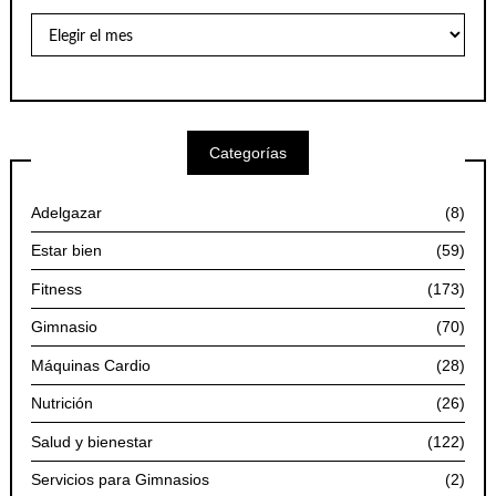
Archivo
de
Artículos
por
Meses
Categorías
Adelgazar
(8)
Estar bien
(59)
Fitness
(173)
Gimnasio
(70)
Máquinas Cardio
(28)
Nutrición
(26)
Salud y bienestar
(122)
Servicios para Gimnasios
(2)