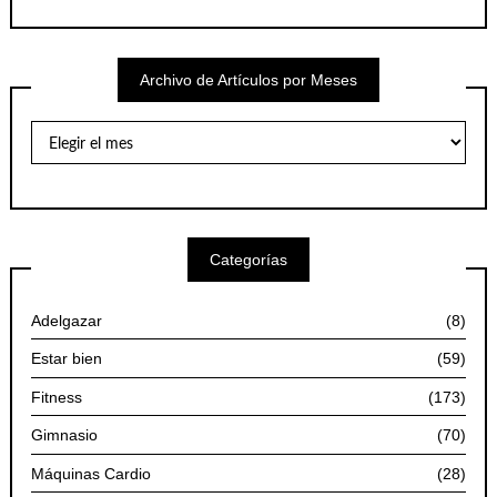
Archivo de Artículos por Meses
Archivo
de
Artículos
por
Meses
Categorías
Adelgazar
(8)
Estar bien
(59)
Fitness
(173)
Gimnasio
(70)
Máquinas Cardio
(28)