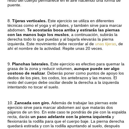
resto del cuerpo permanece en el aire haciendo una forma de
puente.
Tijeras verticales.
Este ejercicio se utiliza en diferentes
técnicas como el yoga y el pilates, y también sirve para marcar
abdomen.
Te acostarás boca arriba y estirarás las piernas
con las manos bajo los muslos
, a continuación, subirás la
derecha todo lo que puedas y al bajarla elevarás la pierna
izquierda. Este movimiento debe recordar al de
unas tijeras
, de
ahí el nombre de la actividad. Repite unas 20 veces.
Planchas laterales.
Este ejercicio es efectivo para quemar la
grasa de la zona y reducir volumen,
aunque puede ser algo
costoso de realizar
. Deberás poner como puntos de apoyo los
dedos de los pies, los codos, los antebrazos y las manos. El
resto del cuerpo debe oscilar desde la derecha a la izquierda
intentando no tocar el suelo.
Zancada con giro.
Además de trabajar las piernas este
ejercicio sirve para marcar abdomen así que matarás dos
pájaros de un tiro. En este caso te pondrás de pie con la espalda
recta, darás
un paso adelante con la pierna izquierda
y
flexionarás la rodilla para que el cuerpo baje. La pierna derecha
quedará estirada y con la rodilla apuntando al suelo, después