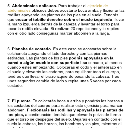
Abdominales oblicuos.
Para trabajar el
ejercicio de
abdominales
oblicuos debes acostarte boca arriba y flexionar las
rodillas apoyando las plantas de los pies en el suelo. Tendrás
que
cruzar el tobillo derecho sobre el muslo izquierdo
, llevar
la mano izquierda detrás de la cabeza y levantar el torso para
tocar la rodilla elevada. Si realizan 20 repeticiones y lo repites
con el otro lado conseguirás marcar abdomen a la larga.
Plancha de costado.
En este caso se acostarás sobre la
colchoneta apoyando el lado derecho y con las piernas
estiradas. Las plantas de los pies
podrás apoyarlas en la
pared o algún mueble con superficie lisa
cercano, al menos
cuando estés empezando. Colocarás el codo y el antebrazo en
el suelo y elevarás las caderas, para equilibrar todo el cuerpo,
tendrás que llevar el brazo izquierdo pasando la cabeza. Tras
unos segundos cambia de lado y repite unas 5 veces por cada
costado.
El puente.
Te colocarás boca a arriba y pondrás los brazos a
los costados del cuerpo para realizar este ejercicio para marcar
abdomen.
Flexionarás las rodillas y apoyarás las plantas de
los pies,
a continuación, tendrás que elevar la pelvis de forma
que el torso se despegue del suelo. Dejarás en contacto con el
suelo la cabeza, los brazos, los hombros y los pies, mientras el