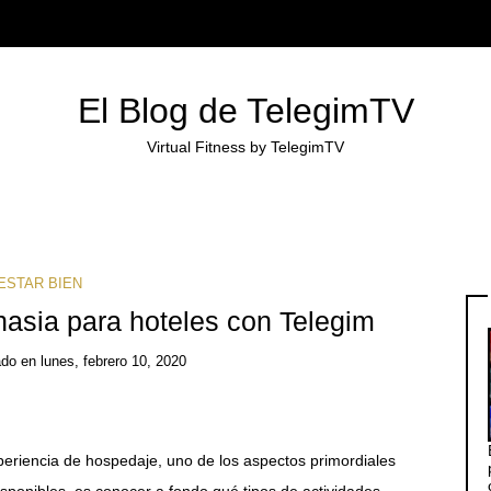
El Blog de TelegimTV
Virtual Fitness by TelegimTV
ESTAR BIEN
nasia para hoteles con Telegim
ado
en
lunes, febrero 10, 2020
periencia de hospedaje, uno de los aspectos primordiales
isponibles, es conocer a fondo qué tipos de actividades