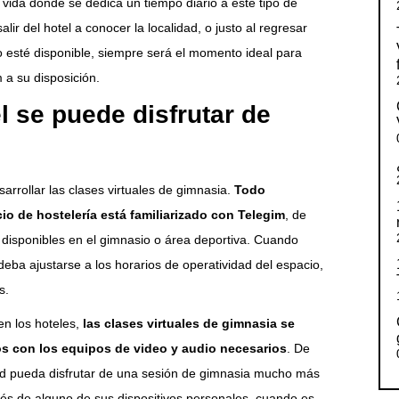
 vida donde se dedica un tiempo diario a este tipo de
alir del hotel a conocer la localidad, o justo al regresar
 esté disponible, siempre será el momento ideal para
 a su disposición.
l se puede disfrutar de
rrollar las clases virtuales de gimnasia.
Todo
io de hostelería está familiarizado con Telegim
, de
 disponibles en el gimnasio o área deportiva. Cuando
eba ajustarse a los horarios de operatividad del espacio,
s.
n los hoteles,
las clases virtuales de gimnasia se
s con los equipos de video y audio necesarios
. De
ped pueda disfrutar de una sesión de gimnasia mucho más
vés de alguno de sus dispositivos personales, cuando es