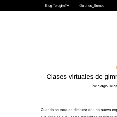
Blog TelegimTV
Quienes_Somos
Clases virtuales de gim
Por
Sergio Delg
Cuando se trata de disfrutar de una nueva ex
a la hora de evaluar las diferentes opciones d