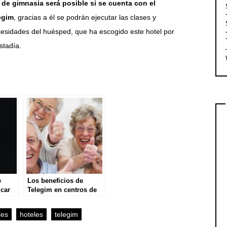
s de gimnasia será posible si se cuenta con el
egim
, gracias a él se podrán ejecutar las clases y
cesidades del huésped, que ha escogido este hotel por
stadía.
e
Los beneficios de
icar
Telegim en centros de
mpo
la tercera edad
les
hoteles
telegim