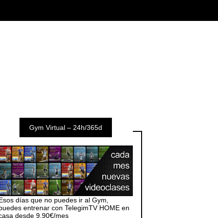
Gym Virtual – 24h/365d
Esos días que no puedes ir al Gym,
puedes entrenar con TelegimTV HOME en
casa desde 9,90€/mes