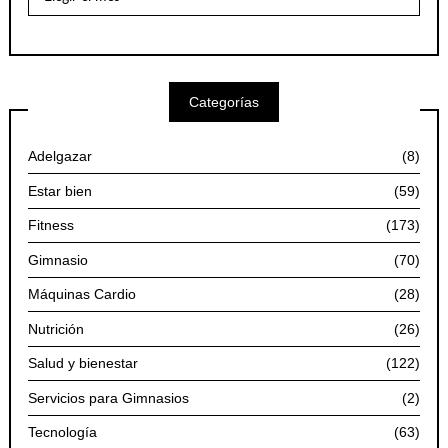
Artículos
por
Meses
Categorías
Adelgazar
(8)
Estar bien
(59)
Fitness
(173)
Gimnasio
(70)
Máquinas Cardio
(28)
Nutrición
(26)
Salud y bienestar
(122)
Servicios para Gimnasios
(2)
Tecnología
(63)