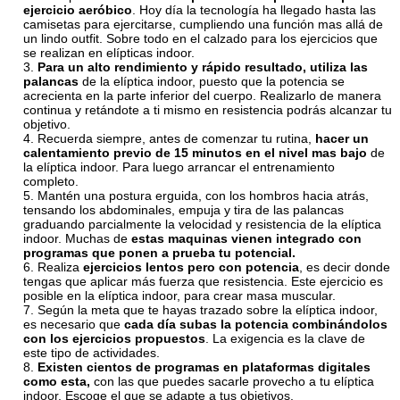
ejercicio aeróbico
. Hoy día la tecnología ha llegado hasta las
camisetas para ejercitarse, cumpliendo una función mas allá de
un lindo outfit. Sobre todo en el calzado para los ejercicios que
se realizan en elípticas indoor.
Para un alto rendimiento y rápido resultado, utiliza las
palancas
de la elíptica indoor, puesto que la potencia se
acrecienta en la parte inferior del cuerpo. Realizarlo de manera
continua y retándote a ti mismo en resistencia podrás alcanzar tu
objetivo.
Recuerda siempre, antes de comenzar tu rutina,
hacer un
calentamiento previo de 15 minutos en el nivel mas bajo
de
la elíptica indoor. Para luego arrancar el entrenamiento
completo.
Mantén una postura erguida, con los hombros hacia atrás,
tensando los abdominales, empuja y tira de las palancas
graduando parcialmente la velocidad y resistencia de la elíptica
indoor. Muchas de
estas
maquinas vienen integrado con
programas que ponen a prueba tu potencial.
Realiza
ejercicios lentos pero con potencia
, es decir donde
tengas que aplicar más fuerza que resistencia. Este ejercicio es
posible en la elíptica indoor, para crear masa muscular.
Según la meta que te hayas trazado sobre la elíptica indoor,
es necesario que
cada día subas la potencia combinándolos
con los ejercicios propuestos
. La exigencia es la clave de
este tipo de actividades.
Existen cientos de programas en plataformas digitales
como esta,
con las que puedes sacarle provecho a tu elíptica
indoor. Escoge el que se adapte a tus objetivos.