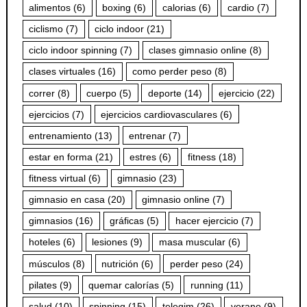
alimentos
(6)
boxing
(6)
calorias
(6)
cardio
(7)
ciclismo
(7)
ciclo indoor
(21)
ciclo indoor spinning
(7)
clases gimnasio online
(8)
clases virtuales
(16)
como perder peso
(8)
correr
(8)
cuerpo
(5)
deporte
(14)
ejercicio
(22)
ejercicios
(7)
ejercicios cardiovasculares
(6)
entrenamiento
(13)
entrenar
(7)
estar en forma
(21)
estres
(6)
fitness
(18)
fitness virtual
(6)
gimnasio
(23)
gimnasio en casa
(20)
gimnasio online
(7)
gimnasios
(16)
gráficas
(5)
hacer ejercicio
(7)
hoteles
(6)
lesiones
(9)
masa muscular
(6)
músculos
(8)
nutrición
(6)
perder peso
(24)
pilates
(9)
quemar calorías
(5)
running
(11)
salud
(10)
spinning
(15)
telegim
(26)
verano
(9)