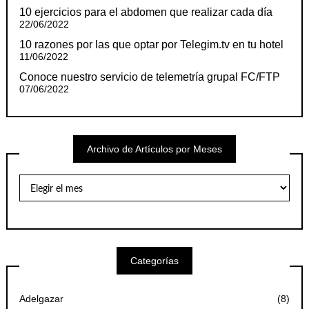
10 ejercicios para el abdomen que realizar cada día
22/06/2022
10 razones por las que optar por Telegim.tv en tu hotel
11/06/2022
Conoce nuestro servicio de telemetría grupal FC/FTP
07/06/2022
Archivo de Artículos por Meses
Archivo
de
Artículos
por
Meses
Categorías
Adelgazar
(8)