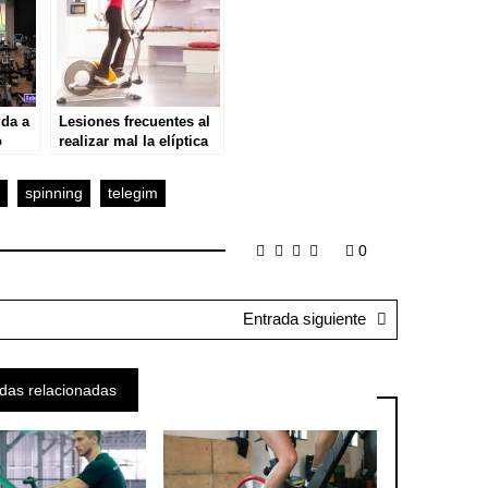
da a
Lesiones frecuentes al
o
realizar mal la elíptica
indoor
spinning
telegim
0
Entrada siguiente
das relacionadas