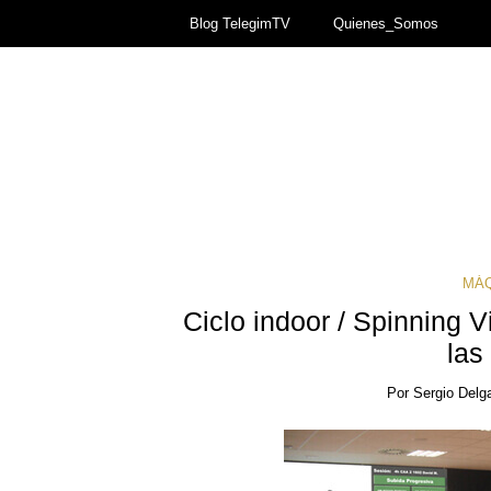
Blog TelegimTV
Quienes_Somos
MÁQ
Ciclo indoor / Spinning V
las
Por
Sergio Delg