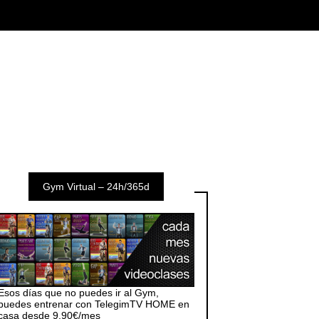
Gym Virtual – 24h/365d
Esos días que no puedes ir al Gym,
puedes entrenar con TelegimTV HOME en
casa desde 9,90€/mes