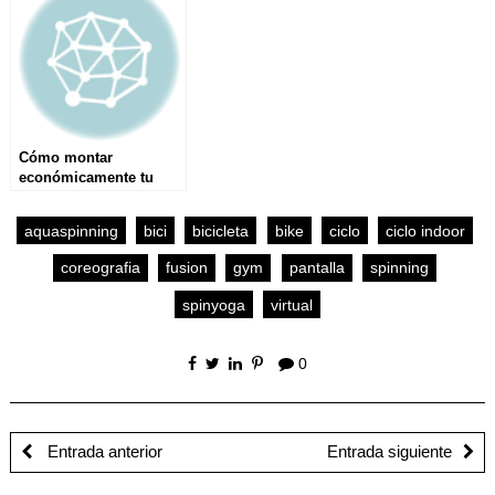
SESIONES DE CICLO
INDOOR
Cómo montar
económicamente tu
gimnasio en casa
aquaspinning
bici
bicicleta
bike
ciclo
ciclo indoor
coreografia
fusion
gym
pantalla
spinning
spinyoga
virtual
0
Entrada anterior
Entrada siguiente