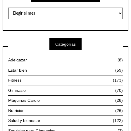
Archivo
de
Artículos
por
Meses
Categorías
Adelgazar
(8)
Estar bien
(59)
Fitness
(173)
Gimnasio
(70)
Máquinas Cardio
(28)
Nutrición
(26)
Salud y bienestar
(122)
Servicios para Gimnasios
(2)