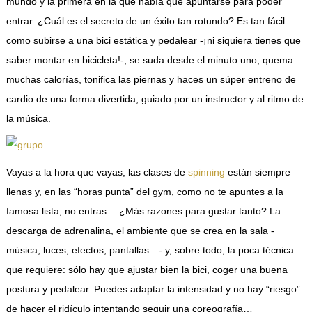
mundo y la primera en la que había que apuntarse para poder
entrar. ¿Cuál es el secreto de un éxito tan rotundo? Es tan fácil
como subirse a una bici estática y pedalear -¡ni siquiera tienes que
saber montar en bicicleta!-, se suda desde el minuto uno, quema
muchas calorías, tonifica las piernas y haces un súper entreno de
cardio de una forma divertida, guiado por un instructor y al ritmo de
la música.
Vayas a la hora que vayas, las clases de
spinning
están siempre
llenas y, en las “horas punta” del gym, como no te apuntes a la
famosa lista, no entras… ¿Más razones para gustar tanto? La
descarga de adrenalina, el ambiente que se crea en la sala -
música, luces, efectos, pantallas…- y, sobre todo, la poca técnica
que requiere: sólo hay que ajustar bien la bici, coger una buena
postura y pedalear. Puedes adaptar la intensidad y no hay “riesgo”
de hacer el ridículo intentando seguir una coreografía…