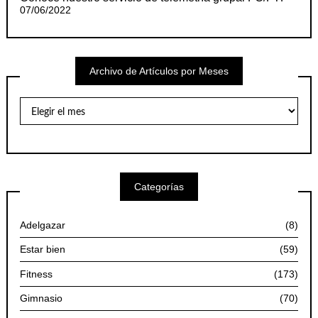
07/06/2022
Archivo de Artículos por Meses
Archivo
de
Artículos
por
Meses
Categorías
Adelgazar
(8)
Estar bien
(59)
Fitness
(173)
Gimnasio
(70)