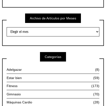
Archivo de Artículos por Meses
Archivo
de
Artículos
por
Meses
Categorías
Adelgazar
(8)
Estar bien
(59)
Fitness
(173)
Gimnasio
(70)
Máquinas Cardio
(28)