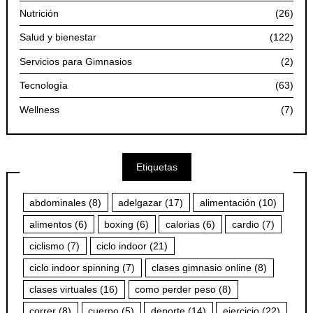
Nutrición
(26)
Salud y bienestar
(122)
Servicios para Gimnasios
(2)
Tecnología
(63)
Wellness
(7)
Etiquetas
abdominales
(8)
adelgazar
(17)
alimentación
(10)
alimentos
(6)
boxing
(6)
calorias
(6)
cardio
(7)
ciclismo
(7)
ciclo indoor
(21)
ciclo indoor spinning
(7)
clases gimnasio online
(8)
clases virtuales
(16)
como perder peso
(8)
correr
(8)
cuerpo
(5)
deporte
(14)
ejercicio
(22)