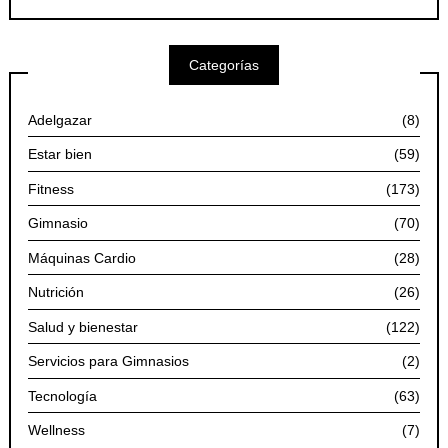
Meses
Categorías
Adelgazar
(8)
Estar bien
(59)
Fitness
(173)
Gimnasio
(70)
Máquinas Cardio
(28)
Nutrición
(26)
Salud y bienestar
(122)
Servicios para Gimnasios
(2)
Tecnología
(63)
Wellness
(7)