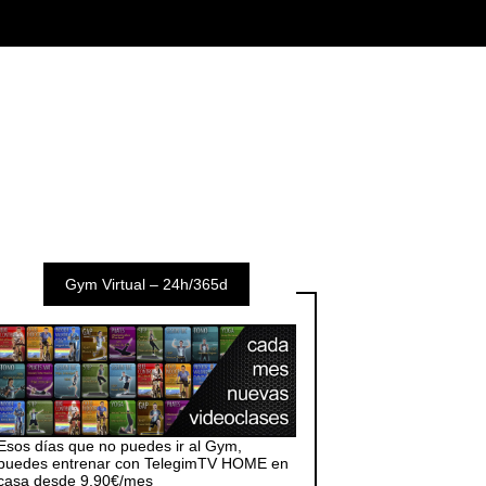
Gym Virtual – 24h/365d
Esos días que no puedes ir al Gym,
puedes entrenar con TelegimTV HOME en
casa desde 9,90€/mes