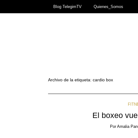
Blog TelegimTV
Quienes_Somos
Archivo de la etiqueta:
cardio box
FITN
El boxeo vue
Por
Amalia Pan