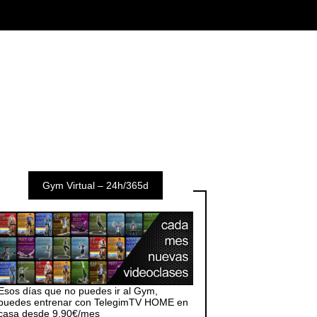
Gym Virtual – 24h/365d
Esos días que no puedes ir al Gym,
puedes entrenar con TelegimTV HOME en
casa desde 9,90€/mes