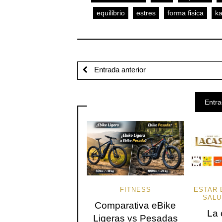
equilibrio
estres
forma fisica
ka
Entrada anterior
Entra
FITNESS
ESTAR 
SALU
Comparativa eBike
La 
Ligeras vs Pesadas