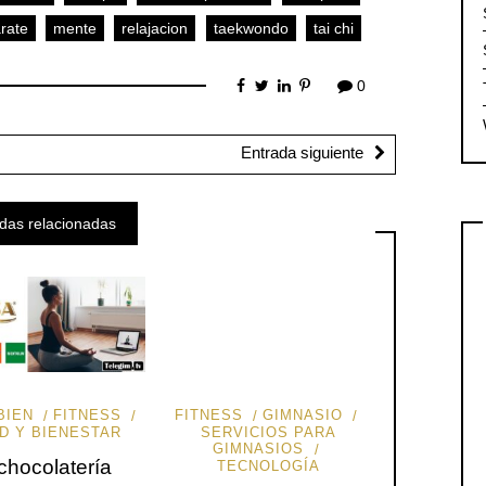
rate
mente
relajacion
taekwondo
tai chi
0
Entrada siguiente
das relacionadas
BIEN
FITNESS
FITNESS
GIMNASIO
D Y BIENESTAR
SERVICIOS PARA
GIMNASIOS
chocolatería
TECNOLOGÍA