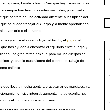
es de capoeira, karate o busu. Creo que hay varias razones
que siempre han tenido las artes marciales, potenciado
 que se trate de una actividad diferente a las típicas del
 que se pueda trabajar el cuerpo y la mente aprendiendo
al adversario o el esfuerzo.
tes y entre ellas se incluyen el tai chi, el
yoga
o el
 que nos ayudan a encontrar el equilibrio entre cuerpo y
uiendo una gran forma física. Y para mí, los cuerpos de
onitos, ya que la musculatura del cuerpo se trabaja de
ema calórica.
es que lleva a mucha gente a practicar artes marciales, ya
onamiento físico integral, aumentan la autoconfianza,
ación y el dominio sobre uno mismo.
del combate, de hecho, en mi opinión se trata de