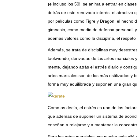
¡e incluso los 50!, se anima a entrar en clas
detrás de este renovado interés: el atractivo 
por películas como Tigre y Dragón, el hecho de
gimnasio, como medio de defensa personal, y
además valores como la disciplina, el respeto 
Además, se trata de disciplinas muy desestresan
taekwondo, derivadas de las artes marciales y
mente, dejando atrás el estrés diario y consig
artes marciales son de los más estilizados y b
forma muy equilibrada y suponen una gran qu
Como os decía, el estrés es uno de los factor
que además de suponer un sistema de acondici
enseñan a relajarse y a mantener la concentr
Pero las artes marciales van mucho más allá 