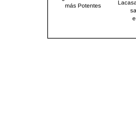
Lacasa
más Potentes
sa
e