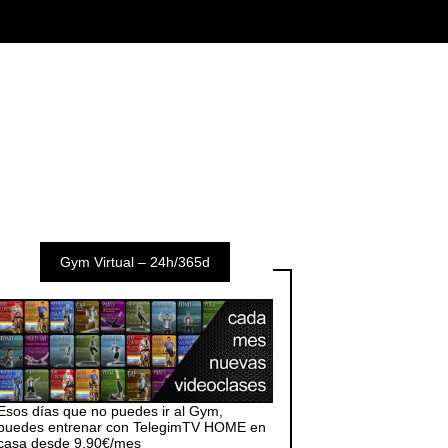
Gym Virtual – 24h/365d
Esos días que no puedes ir al Gym,
puedes entrenar con TelegimTV HOME en
casa desde 9,90€/mes