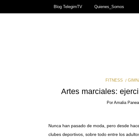
Blog TelegimTV
Quienes_Somos
FITNESS
GIMN
Artes marciales: ejerc
Por
Amalia Panea
Nunca han pasado de moda, pero desde hace ti
clubes deportivos, sobre todo entre los adult