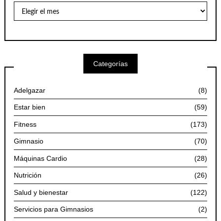
Archivo
de
Artículos
por
Meses
Categorías
Adelgazar
(8)
Estar bien
(59)
Fitness
(173)
Gimnasio
(70)
Máquinas Cardio
(28)
Nutrición
(26)
Salud y bienestar
(122)
Servicios para Gimnasios
(2)