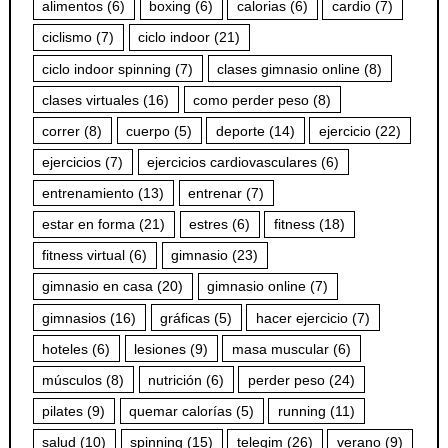
alimentos
(6)
boxing
(6)
calorias
(6)
cardio
(7)
ciclismo
(7)
ciclo indoor
(21)
ciclo indoor spinning
(7)
clases gimnasio online
(8)
clases virtuales
(16)
como perder peso
(8)
correr
(8)
cuerpo
(5)
deporte
(14)
ejercicio
(22)
ejercicios
(7)
ejercicios cardiovasculares
(6)
entrenamiento
(13)
entrenar
(7)
estar en forma
(21)
estres
(6)
fitness
(18)
fitness virtual
(6)
gimnasio
(23)
gimnasio en casa
(20)
gimnasio online
(7)
gimnasios
(16)
gráficas
(5)
hacer ejercicio
(7)
hoteles
(6)
lesiones
(9)
masa muscular
(6)
músculos
(8)
nutrición
(6)
perder peso
(24)
pilates
(9)
quemar calorías
(5)
running
(11)
salud
(10)
spinning
(15)
telegim
(26)
verano
(9)