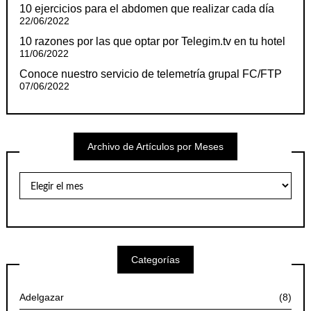
10 ejercicios para el abdomen que realizar cada día
22/06/2022
10 razones por las que optar por Telegim.tv en tu hotel
11/06/2022
Conoce nuestro servicio de telemetría grupal FC/FTP
07/06/2022
Archivo de Artículos por Meses
Archivo
de
Artículos
por
Meses
Categorías
Adelgazar
(8)